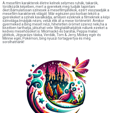
A mesefilm karakterek életre kelnek selymes ruhák, takarók,
törölközők képében, mert a gyerekek meg tudják tapintani
őket.Bámulatosan színesek a mesefilmjátékok, ezért visszaadják a
mesefilm karakterek világát. Már egészen pici korban leköti a
gyerekeket a színek kavalkádja, amilyen ezeknek a filmeknek a képi
színvilága.Imádják nézni, velük élik át a mese történetét. Amikor
gyermeked a Bing mesét nézi, hihetetlen örömet szerez neki,ha a
kezében tarthatja, játszhat vele. Megtalálhatjátok nálunk ezeket a
kedves mesehősöket is: Micimackó és barátai, Peppa malac
játékok, Jégvarázs táska, Verdák, Tom & Jerry, Mickey egér és
Minnie egér, Pokémon, bing nyuszi tortagyertya és még
sorolhatnánk!