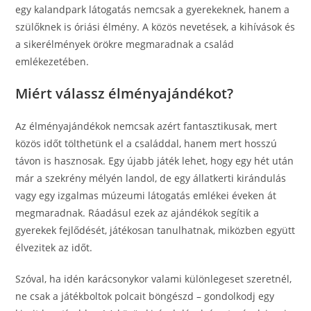
egy kalandpark látogatás nemcsak a gyerekeknek, hanem a
szülőknek is óriási élmény. A közös nevetések, a kihívások és
a sikerélmények örökre megmaradnak a család
emlékezetében.
Miért válassz élményajándékot?
Az élményajándékok nemcsak azért fantasztikusak, mert
közös időt tölthetünk el a családdal, hanem mert hosszú
távon is hasznosak. Egy újabb játék lehet, hogy egy hét után
már a szekrény mélyén landol, de egy állatkerti kirándulás
vagy egy izgalmas múzeumi látogatás emlékei éveken át
megmaradnak. Ráadásul ezek az ajándékok segítik a
gyerekek fejlődését, játékosan tanulhatnak, miközben együtt
élvezitek az időt.
Szóval, ha idén karácsonykor valami különlegeset szeretnél,
ne csak a játékboltok polcait böngészd – gondolkodj egy