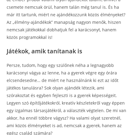
csemete nemcsak örül, hanem talán még tanul is. És ha
már itt tartunk, miért ne ajándékozzunk közös élményeket?
Az „élmény-ajándékok” manapság nagyon menők, hiszen
nemcsak játékokkal dobhatjuk fel a karácsonyt, hanem
közös programokkal is!
Játékok, amik tanítanak is
Persze, tudom, hogy egy szülőnek néha a legnagyobb
karácsonyi vágya az lenne, ha a gyerek végre egy órára
elcsendesedne… de miért ne használnánk ki ezt az időt
játékos tanulásra? Sok olyan ajándék létezik, ami
szórakoztat és egyben fejleszti is a gyerek képességeit.
Legyen szó építőjátékokról, kreatív készletekről vagy éppen
egy izgalmas társasjátékról, a választék végtelen. De mi van
akkor, ha ennél többre vágysz? Ha valami olyat szeretnél,
ami közös élményeket is ad, nemcsak a gyerek, hanem az
egész család számára?