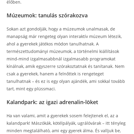
élőben.
Múzeumok: tanulás szórakozva
Sokan azt gondolják, hogy a múzeumok unalmasak, de
manapság már rengeteg olyan interaktív múzeum létezik,
ahol a gyerekek játékos módon tanulhatnak. A
természettudományi múzeumok, a történelmi kiállítások
mind-mind izgalmasabbnál izgalmasabb programokat
kínálnak, amik egyszerre szórakoztatnak és tanítanak. Nem
csak a gyerekek, hanem a felnőttek is rengeteget
tanulhatnak – és ez is egy olyan ajándék, ami sokkal tovább
tart, mint egy plüssmaci.
Kalandpark: az igazi adrenalin-löket
Ha van valami, amit a gyerekek sosem felejtenek el, az a
kalandpark! Mászókák, kötélpályák, ugrálóvárak – itt tényleg
minden megtalálható, ami egy gyerek álma. És valljuk be,