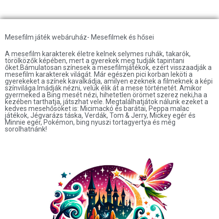
Mesefilm játék webáruház- Mesefilmek és hősei
A mesefilm karakterek életre kelnek selymes ruhák, takarók,
törölközők képében, mert a gyerekek meg tudják tapintani
őket.Bámulatosan színesek a mesefilmjátékok, ezért visszaadják a
mesefilm karakterek világát. Már egészen pici korban leköti a
gyerekeket a színek kavalkádja, amilyen ezeknek a filmeknek a képi
színvilága.Imádják nézni, velük élik át a mese történetét. Amikor
gyermeked a Bing mesét nézi, hihetetlen örömet szerez neki,ha a
kezében tarthatja, játszhat vele. Megtalálhatjátok nálunk ezeket a
kedves mesehősöket is: Micimackó és barátai, Peppa malac
játékok, Jégvarázs táska, Verdák, Tom & Jerry, Mickey egér és
Minnie egér, Pokémon, bing nyuszi tortagyertya és még
sorolhatnánk!