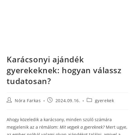
Karácsonyi ajándék
gyerekeknek: hogyan válassz
tudatosan?
Nóra Farkas
2024.09.16.
gyerekek
Ahogy közeledik a karácsony, minden szülő számára
megjelenik az a rémálom:
Mit vegyek a gyereknek?
Mert ugye,
az ember próbál valami olyan ajándékot találni, amivel a