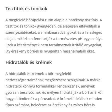
Tisztítók és tonikok
A megfelelő bőrápolási rutin alapja a hatékony tisztítás. A
tisztítók és tonikok gyengéden, de alaposan eltávolítják a
szennyeződéseket, a sminkmaradványokat és a felesleges
olajat, miközben fenntartják a természetes pH-egyensúlyt.
Ezek a készítmények nem tartalmaznak irritáló anyagokat,
így érzékeny bőrűek is nyugodtan használhatják őket.
Hidratálók és krémek
A hidratálók és krémek a bőr megfelelő
nedvességtartalmának megőrzésére szolgálnak. A márka
hidratálói könnyű formulákkal rendelkeznek, amelyek
gyorsan beszívódnak, és mélyen hidratálják a bőrt anélkül,
hogy eltömítenék a pórusokat. A krémek ideálisak minden
típus számára, beleértve az érzékeny és zsíros bőrt is.