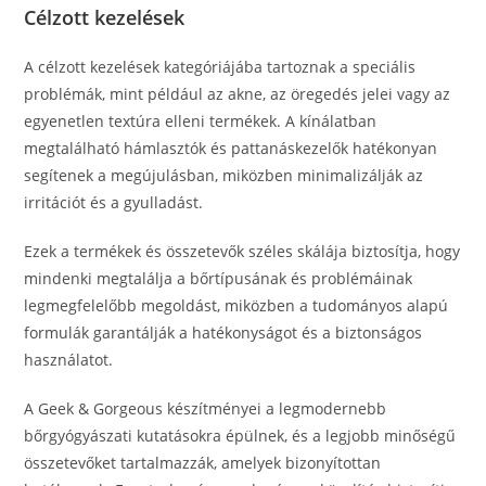
Célzott kezelések
A célzott kezelések kategóriájába tartoznak a speciális
problémák, mint például az akne, az öregedés jelei vagy az
egyenetlen textúra elleni termékek. A kínálatban
megtalálható hámlasztók és pattanáskezelők hatékonyan
segítenek a megújulásban, miközben minimalizálják az
irritációt és a gyulladást.
Ezek a termékek és összetevők széles skálája biztosítja, hogy
mindenki megtalálja a bőrtípusának és problémáinak
legmegfelelőbb megoldást, miközben a tudományos alapú
formulák garantálják a hatékonyságot és a biztonságos
használatot.
A Geek & Gorgeous készítményei a legmodernebb
bőrgyógyászati kutatásokra épülnek, és a legjobb minőségű
összetevőket tartalmazzák, amelyek bizonyítottan