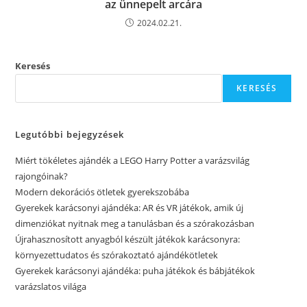
az ünnepelt arcára
2024.02.21.
Keresés
KERESÉS
Legutóbbi bejegyzések
Miért tökéletes ajándék a LEGO Harry Potter a varázsvilág
rajongóinak?
Modern dekorációs ötletek gyerekszobába
Gyerekek karácsonyi ajándéka: AR és VR játékok, amik új
dimenziókat nyitnak meg a tanulásban és a szórakozásban
Újrahasznosított anyagból készült játékok karácsonyra:
környezettudatos és szórakoztató ajándékötletek
Gyerekek karácsonyi ajándéka: puha játékok és bábjátékok
varázslatos világa