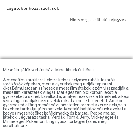
Legutóbbi hozzászólások
Nincs megjeleníthető bejegyzés.
Mesefilm játék webáruház- Mesefilmek és hősei
A mesefilm karakterek életre kelnek selymes ruhák, takarók,
törölközők képében, mert a gyerekek meg tudják tapintani
őket.Bámulatosan színesek a mesefilmjátékok, ezért visszaadják a
mesefilm karakterek világát. Már egészen pici korban leköti a
gyerekeket a színek kavalkádja, amilyen ezeknek a filmeknek a képi
színvilága.Imádják nézni, velük élik át a mese történetét. Amikor
gyermeked a Bing mesét nézi, hihetetlen örömet szerez neki,ha a
kezében tarthatja, játszhat vele. Megtalálhatjátok nálunk ezeket a
kedves mesehősöket is: Micimackó és barátai, Peppa malac
játékok, Jégvarázs táska, Verdák, Tom & Jerry, Mickey egér és
Minnie egér, Pokémon, bing nyuszi tortagyertya és még
sorolhatnánk!