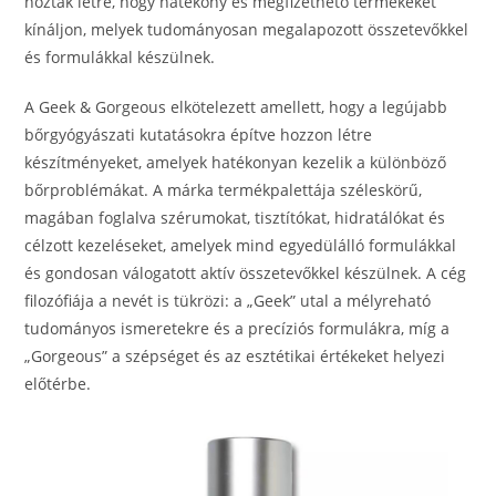
hoztak létre, hogy hatékony és megfizethető termékeket
kínáljon, melyek tudományosan megalapozott összetevőkkel
és formulákkal készülnek.
A Geek & Gorgeous elkötelezett amellett, hogy a legújabb
bőrgyógyászati kutatásokra építve hozzon létre
készítményeket, amelyek hatékonyan kezelik a különböző
bőrproblémákat. A márka termékpalettája széleskörű,
magában foglalva szérumokat, tisztítókat, hidratálókat és
célzott kezeléseket, amelyek mind egyedülálló formulákkal
és gondosan válogatott aktív összetevőkkel készülnek. A cég
filozófiája a nevét is tükrözi: a „Geek” utal a mélyreható
tudományos ismeretekre és a precíziós formulákra, míg a
„Gorgeous” a szépséget és az esztétikai értékeket helyezi
előtérbe.