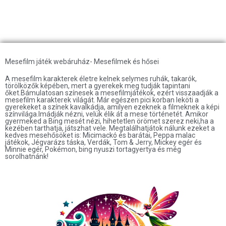
Mesefilm játék webáruház- Mesefilmek és hősei
A mesefilm karakterek életre kelnek selymes ruhák, takarók,
törölközők képében, mert a gyerekek meg tudják tapintani
őket.Bámulatosan színesek a mesefilmjátékok, ezért visszaadják a
mesefilm karakterek világát. Már egészen pici korban leköti a
gyerekeket a színek kavalkádja, amilyen ezeknek a filmeknek a képi
színvilága.Imádják nézni, velük élik át a mese történetét. Amikor
gyermeked a Bing mesét nézi, hihetetlen örömet szerez neki,ha a
kezében tarthatja, játszhat vele. Megtalálhatjátok nálunk ezeket a
kedves mesehősöket is: Micimackó és barátai, Peppa malac
játékok, Jégvarázs táska, Verdák, Tom & Jerry, Mickey egér és
Minnie egér, Pokémon, bing nyuszi tortagyertya és még
sorolhatnánk!