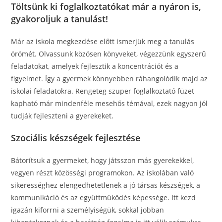
Töltsünk ki foglalkoztatókat már a nyáron is,
gyakoroljuk a tanulást!
Már az iskola megkezdése előtt ismerjük meg a tanulás
örömét. Olvassunk közösen könyveket, végezzünk egyszerű
feladatokat, amelyek fejlesztik a koncentrációt és a
figyelmet. Így a gyermek könnyebben ráhangolódik majd az
iskolai feladatokra. Rengeteg szuper foglalkoztató füzet
kapható már mindenféle mesehős témával, ezek nagyon jól
tudják fejleszteni a gyerekeket.
Szociális készségek fejlesztése
Bátorítsuk a gyermeket, hogy játsszon más gyerekekkel,
vegyen részt közösségi programokon. Az iskolában való
sikerességhez elengedhetetlenek a jó társas készségek, a
kommunikáció és az együttműködés képessége. Itt kezd
igazán kiforrni a személyiségük, sokkal jobban