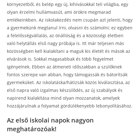
környezetből, és belép egy új, kihívásokkal teli világba, egy
olyan érzelmi hullámvasút, ami örökre megmarad
emlékeinkben. Az iskolakezdés nem csupán azt jelenti, hogy
a gyermekünk megtanul írni, olvasni és számolni; ez egyben
a felelősségvállalás, az önállóság és a közösségi életben
való helytállás első nagy próbája is. Itt már teljesen más
közösségben kell kialakítani a maguk kis életét és mások az
elvárások is. Sokkal magasabbak és több fegyelmet
igényelnek. Ebben az átmeneti időszakban a szülőknek
fontos szerepe van abban, hogy támogassák és bátorítsák
gyermeküket. Az iskolatáska/hátizsák közös kiválasztása, az
első napra való izgalmas készülődés, az új szabályok és
napirend kialakítása mind olyan mozzanatok, amelyek
hozzájárulnak a folyamat gördülékenyebb lebonyolításához.
Az első iskolai napok nagyon
meghatározóak!