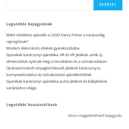
KERESÉS
Legutóbbi bejegyzések
Miért tökéletes ajándék a LEGO Harry Potter a varázsvilág
rajongóinak?
Modern dekorációs ötletek gyerekszobába
Gyerekek karácsonyi ajándéka: AR és VR játékok, amik új
dimenziókat nyitnak meg a tanulásban és a szórakozásban
Újrahasznosított anyagból készült játékok karácsonyra:
környezettudatos és szórakoztató ajándékötletek
Gyerekek karácsonyi ajándéka: puha játékok és bábjátékok
varázslatos világa
Legutóbbi hozzászólások
Nincs megjeleníthető bejegyzés.