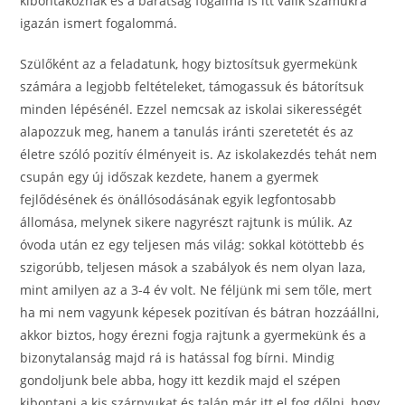
kibontakoznak és a barátság fogalma is itt válik számukra
igazán ismert fogalommá.
Szülőként az a feladatunk, hogy biztosítsuk gyermekünk
számára a legjobb feltételeket, támogassuk és bátorítsuk
minden lépésénél. Ezzel nemcsak az iskolai sikerességét
alapozzuk meg, hanem a tanulás iránti szeretetét és az
életre szóló pozitív élményeit is. Az iskolakezdés tehát nem
csupán egy új időszak kezdete, hanem a gyermek
fejlődésének és önállósodásának egyik legfontosabb
állomása, melynek sikere nagyrészt rajtunk is múlik. Az
óvoda után ez egy teljesen más világ: sokkal kötöttebb és
szigorúbb, teljesen mások a szabályok és nem olyan laza,
mint amilyen az a 3-4 év volt. Ne féljünk mi sem tőle, mert
ha mi nem vagyunk képesek pozitívan és bátran hozzáállni,
akkor biztos, hogy érezni fogja rajtunk a gyermekünk és a
bizonytalanság majd rá is hatással fog bírni. Mindig
gondoljunk bele abba, hogy itt kezdik majd el szépen
kibontani a kis szárnyukat és talán már itt el fog dőlni, hogy