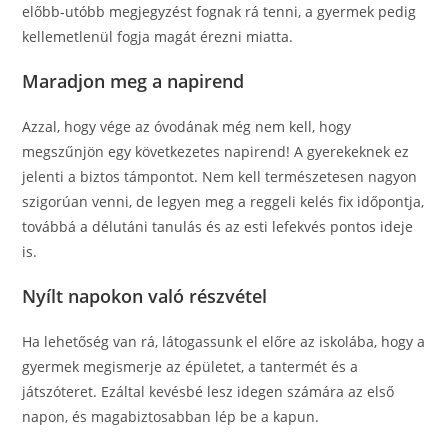
előbb-utóbb megjegyzést fognak rá tenni, a gyermek pedig
kellemetlenül fogja magát érezni miatta.
Maradjon meg a napirend
Azzal, hogy vége az óvodának még nem kell, hogy
megszűnjön egy következetes napirend! A gyerekeknek ez
jelenti a biztos támpontot. Nem kell természetesen nagyon
szigorúan venni, de legyen meg a reggeli kelés fix időpontja,
továbbá a délutáni tanulás és az esti lefekvés pontos ideje
is.
Nyílt napokon való részvétel
Ha lehetőség van rá, látogassunk el előre az iskolába, hogy a
gyermek megismerje az épületet, a tantermét és a
játszóteret. Ezáltal kevésbé lesz idegen számára az első
napon, és magabiztosabban lép be a kapun.