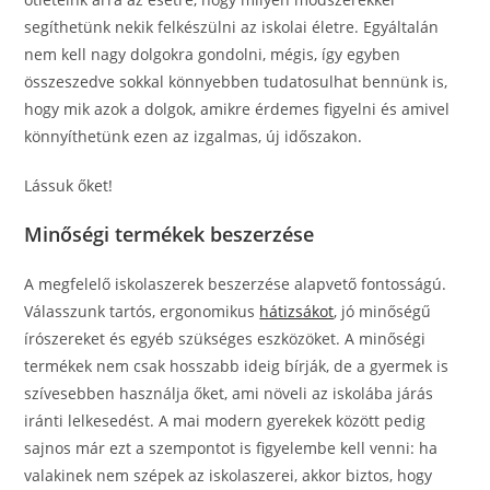
segíthetünk nekik felkészülni az iskolai életre. Egyáltalán
nem kell nagy dolgokra gondolni, mégis, így egyben
összeszedve sokkal könnyebben tudatosulhat bennünk is,
hogy mik azok a dolgok, amikre érdemes figyelni és amivel
könnyíthetünk ezen az izgalmas, új időszakon.
Lássuk őket!
Minőségi termékek beszerzése
A megfelelő iskolaszerek beszerzése alapvető fontosságú.
Válasszunk tartós, ergonomikus
hátizsákot
, jó minőségű
írószereket és egyéb szükséges eszközöket. A minőségi
termékek nem csak hosszabb ideig bírják, de a gyermek is
szívesebben használja őket, ami növeli az iskolába járás
iránti lelkesedést. A mai modern gyerekek között pedig
sajnos már ezt a szempontot is figyelembe kell venni: ha
valakinek nem szépek az iskolaszerei, akkor biztos, hogy