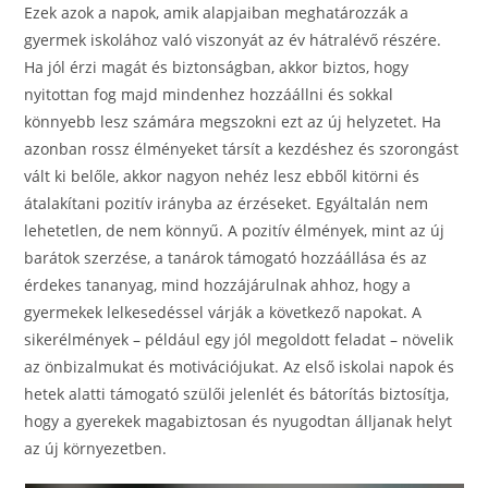
Ezek azok a napok, amik alapjaiban meghatározzák a
gyermek iskolához való viszonyát az év hátralévő részére.
Ha jól érzi magát és biztonságban, akkor biztos, hogy
nyitottan fog majd mindenhez hozzáállni és sokkal
könnyebb lesz számára megszokni ezt az új helyzetet. Ha
azonban rossz élményeket társít a kezdéshez és szorongást
vált ki belőle, akkor nagyon nehéz lesz ebből kitörni és
átalakítani pozitív irányba az érzéseket. Egyáltalán nem
lehetetlen, de nem könnyű. A pozitív élmények, mint az új
barátok szerzése, a tanárok támogató hozzáállása és az
érdekes tananyag, mind hozzájárulnak ahhoz, hogy a
gyermekek lelkesedéssel várják a következő napokat. A
sikerélmények – például egy jól megoldott feladat – növelik
az önbizalmukat és motivációjukat. Az első iskolai napok és
hetek alatti támogató szülői jelenlét és bátorítás biztosítja,
hogy a gyerekek magabiztosan és nyugodtan álljanak helyt
az új környezetben.