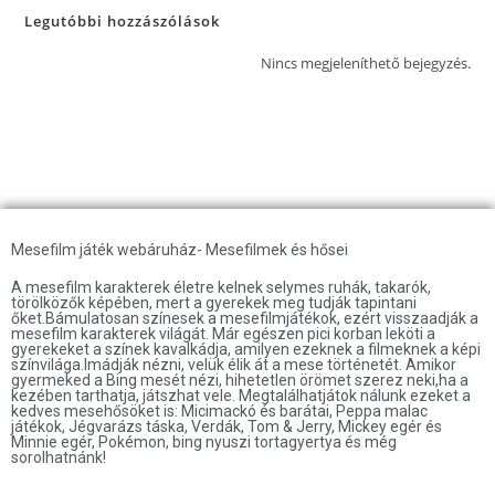
Legutóbbi hozzászólások
Nincs megjeleníthető bejegyzés.
Mesefilm játék webáruház- Mesefilmek és hősei
A mesefilm karakterek életre kelnek selymes ruhák, takarók,
törölközők képében, mert a gyerekek meg tudják tapintani
őket.Bámulatosan színesek a mesefilmjátékok, ezért visszaadják a
mesefilm karakterek világát. Már egészen pici korban leköti a
gyerekeket a színek kavalkádja, amilyen ezeknek a filmeknek a képi
színvilága.Imádják nézni, velük élik át a mese történetét. Amikor
gyermeked a Bing mesét nézi, hihetetlen örömet szerez neki,ha a
kezében tarthatja, játszhat vele. Megtalálhatjátok nálunk ezeket a
kedves mesehősöket is: Micimackó és barátai, Peppa malac
játékok, Jégvarázs táska, Verdák, Tom & Jerry, Mickey egér és
Minnie egér, Pokémon, bing nyuszi tortagyertya és még
sorolhatnánk!