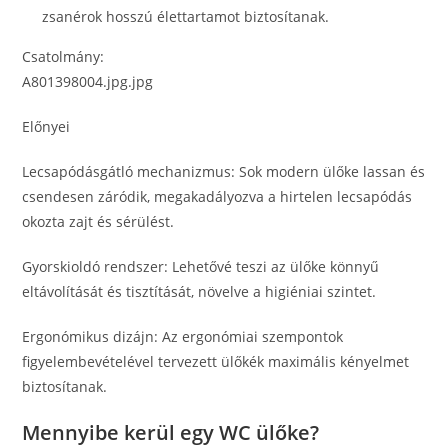
zsanérok hosszú élettartamot biztosítanak.
Csatolmány:
A801398004.jpg.jpg
Előnyei
Lecsapódásgátló mechanizmus: Sok modern ülőke lassan és
csendesen záródik, megakadályozva a hirtelen lecsapódás
okozta zajt és sérülést.
Gyorskioldó rendszer: Lehetővé teszi az ülőke könnyű
eltávolítását és tisztítását, növelve a higiéniai szintet.
Ergonómikus dizájn: Az ergonómiai szempontok
figyelembevételével tervezett ülőkék maximális kényelmet
biztosítanak.
Mennyibe kerül egy WC ülőke?