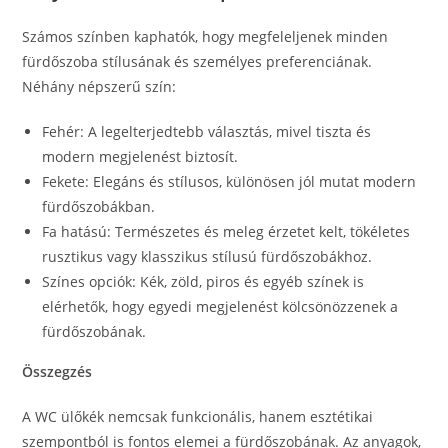
Számos színben kaphatók, hogy megfeleljenek minden
fürdőszoba stílusának és személyes preferenciának.
Néhány népszerű szín:
Fehér: A legelterjedtebb választás, mivel tiszta és
modern megjelenést biztosít.
Fekete: Elegáns és stílusos, különösen jól mutat modern
fürdőszobákban.
Fa hatású: Természetes és meleg érzetet kelt, tökéletes
rusztikus vagy klasszikus stílusú fürdőszobákhoz.
Színes opciók: Kék, zöld, piros és egyéb színek is
elérhetők, hogy egyedi megjelenést kölcsönözzenek a
fürdőszobának.
Összegzés
A WC ülőkék nemcsak funkcionális, hanem esztétikai
szempontból is fontos elemei a fürdőszobának. Az anyagok,