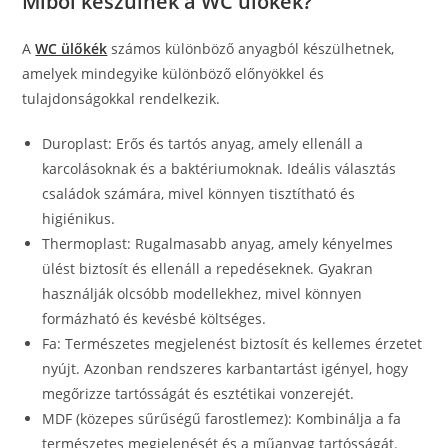
Miből készülnek a WC ülőkék?
A
WC ülőkék
számos különböző anyagból készülhetnek,
amelyek mindegyike különböző előnyökkel és
tulajdonságokkal rendelkezik.
Duroplast: Erős és tartós anyag, amely ellenáll a
karcolásoknak és a baktériumoknak. Ideális választás
családok számára, mivel könnyen tisztítható és
higiénikus.
Thermoplast: Rugalmasabb anyag, amely kényelmes
ülést biztosít és ellenáll a repedéseknek. Gyakran
használják olcsóbb modellekhez, mivel könnyen
formázható és kevésbé költséges.
Fa: Természetes megjelenést biztosít és kellemes érzetet
nyújt. Azonban rendszeres karbantartást igényel, hogy
megőrizze tartósságát és esztétikai vonzerejét.
MDF (közepes sűrűségű farostlemez): Kombinálja a fa
természetes megjelenését és a műanyag tartósságát.