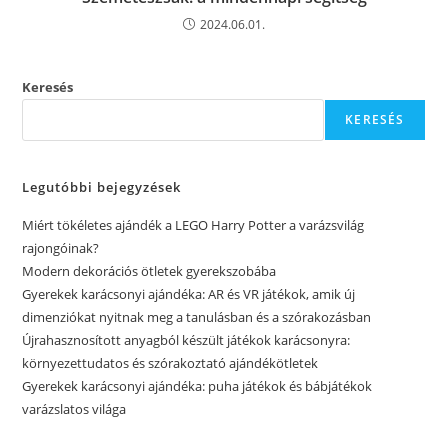
2024.06.01.
Keresés
KERESÉS
Legutóbbi bejegyzések
Miért tökéletes ajándék a LEGO Harry Potter a varázsvilág
rajongóinak?
Modern dekorációs ötletek gyerekszobába
Gyerekek karácsonyi ajándéka: AR és VR játékok, amik új
dimenziókat nyitnak meg a tanulásban és a szórakozásban
Újrahasznosított anyagból készült játékok karácsonyra:
környezettudatos és szórakoztató ajándékötletek
Gyerekek karácsonyi ajándéka: puha játékok és bábjátékok
varázslatos világa