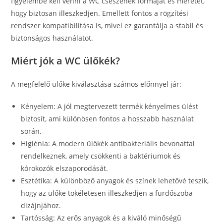
figyelembe kell venni a WC csészének formáját és méretét,
hogy biztosan illeszkedjen. Emellett fontos a rögzítési
rendszer kompatibilitása is, mivel ez garantálja a stabil és
biztonságos használatot.
Miért jók a WC ülőkék?
A megfelelő ülőke kiválasztása számos előnnyel jár:
Kényelem: A jól megtervezett termék kényelmes ülést
biztosít, ami különösen fontos a hosszabb használat
során.
Higiénia: A modern ülőkék antibakteriális bevonattal
rendelkeznek, amely csökkenti a baktériumok és
kórokozók elszaporodását.
Esztétika: A különböző anyagok és színek lehetővé teszik,
hogy az ülőke tökéletesen illeszkedjen a fürdőszoba
dizájnjához.
Tartósság: Az erős anyagok és a kiváló minőségű