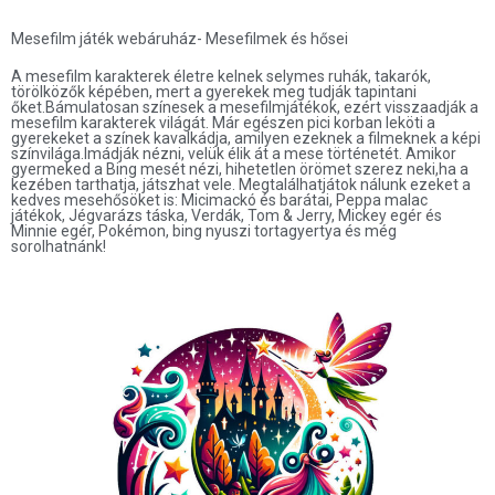
Mesefilm játék webáruház- Mesefilmek és hősei
A mesefilm karakterek életre kelnek selymes ruhák, takarók,
törölközők képében, mert a gyerekek meg tudják tapintani
őket.Bámulatosan színesek a mesefilmjátékok, ezért visszaadják a
mesefilm karakterek világát. Már egészen pici korban leköti a
gyerekeket a színek kavalkádja, amilyen ezeknek a filmeknek a képi
színvilága.Imádják nézni, velük élik át a mese történetét. Amikor
gyermeked a Bing mesét nézi, hihetetlen örömet szerez neki,ha a
kezében tarthatja, játszhat vele. Megtalálhatjátok nálunk ezeket a
kedves mesehősöket is: Micimackó és barátai, Peppa malac
játékok, Jégvarázs táska, Verdák, Tom & Jerry, Mickey egér és
Minnie egér, Pokémon, bing nyuszi tortagyertya és még
sorolhatnánk!