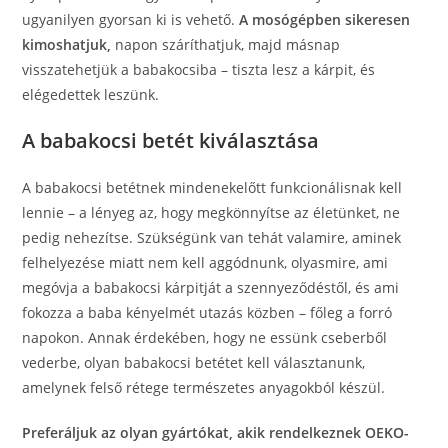
ugyanilyen gyorsan ki is vehető.
A mosógépben sikeresen
kimoshatjuk,
napon száríthatjuk, majd másnap
visszatehetjük a babakocsiba – tiszta lesz a kárpit, és
elégedettek leszünk.
A babakocsi betét kiválasztása
A babakocsi betétnek mindenekelőtt funkcionálisnak kell
lennie – a lényeg az, hogy megkönnyítse az életünket, ne
pedig nehezítse. Szükségünk van tehát valamire, aminek
felhelyezése miatt nem kell aggódnunk, olyasmire, ami
megóvja a babakocsi kárpitját a szennyeződéstől, és ami
fokozza a baba kényelmét utazás közben – főleg a forró
napokon. Annak érdekében, hogy ne essünk cseberből
vederbe, olyan babakocsi betétet kell választanunk,
amelynek felső rétege természetes anyagokból készül.
Preferáljuk az olyan gyártókat, akik rendelkeznek OEKO-