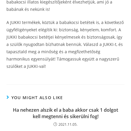
babakocsi illatos kiegészítőjeként élvezhetjük, ami jó a
babának és nekünk is!
A JUKKI termékek, köztük a babakocsi betétek is, a következő
ügyféligényeket elégítik ki: biztonság, kényelem, komfort. A
JUKKI babakocsi betétjei kényelmesek és biztonságosak, így
a szülők nyugodtan bízhatnak bennük. Válaszd a JUKKI-t, és
tapasztald meg a minőség és a megfizethetőség
harmonikus egyensúlyát! Támogassuk együtt a nagyszerű
szülőket a JUKKI-val!
YOU MIGHT ALSO LIKE
Ha nehezen alszik el a baba akkor csak 1 dolgot
kell megtenni és sikerülni fog!
2021.11.05.