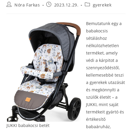
Nóra Farkas
2023.12.29.
gyerekek
Bemutatunk egy a
babakocsis
sétáláshoz
nélkülözhetetlen
terméket, amely
védi a kárpitot a
szennyeződéstől,
kellemesebbé teszi
a gyerekek utazását
és megkönnyíti a
szülők életét – a
JUKKI, mint saját
termékeit gyártó és
értékesítő
JUKKI babakocsi betét
babaáruház,