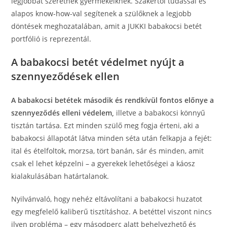
legjobbat szeretnék gyermekeiknek. Szakértői tudással és
alapos know-how-val segítenek a szülőknek a legjobb
döntések meghozatalában, amit a JUKKI babakocsi betét
portfólió is reprezentál.
A babakocsi betét védelmet nyújt a
szennyeződések ellen
A babakocsi betétek második és rendkívül fontos előnye a
szennyeződés elleni védelem,
illetve a babakocsi könnyű
tisztán tartása. Ezt minden szülő meg fogja érteni, aki a
babakocsi állapotát látva minden séta után felkapja a fejét:
ital és ételfoltok, morzsa, tört banán, sár és minden, amit
csak el lehet képzelni – a gyerekek lehetőségei a káosz
kialakulásában határtalanok.
Nyilvánvaló, hogy nehéz eltávolítani a babakocsi huzatot
egy megfelelő kaliberű tisztításhoz. A betéttel viszont nincs
ilyen probléma – egy másodperc alatt behelyezhető és