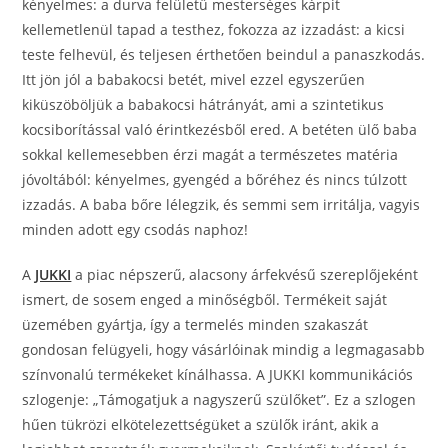
kényelmes: a durva felületű mesterséges kárpit
kellemetlenül tapad a testhez, fokozza az izzadást: a kicsi
teste felhevül, és teljesen érthetően beindul a panaszkodás.
Itt jön jól a babakocsi betét, mivel ezzel egyszerűen
kiküszöböljük a babakocsi hátrányát, ami a szintetikus
kocsiborítással való érintkezésből ered. A betéten ülő baba
sokkal kellemesebben érzi magát a természetes matéria
jóvoltából: kényelmes, gyengéd a bőréhez és nincs túlzott
izzadás. A baba bőre lélegzik, és semmi sem irritálja, vagyis
minden adott egy csodás naphoz!
A
JUKKI
a piac népszerű, alacsony árfekvésű szereplőjeként
ismert, de sosem enged a minőségből. Termékeit saját
üzemében gyártja, így a termelés minden szakaszát
gondosan felügyeli, hogy vásárlóinak mindig a legmagasabb
színvonalú termékeket kínálhassa. A JUKKI kommunikációs
szlogenje: „Támogatjuk a nagyszerű szülőket”. Ez a szlogen
hűen tükrözi elkötelezettségüket a szülők iránt, akik a