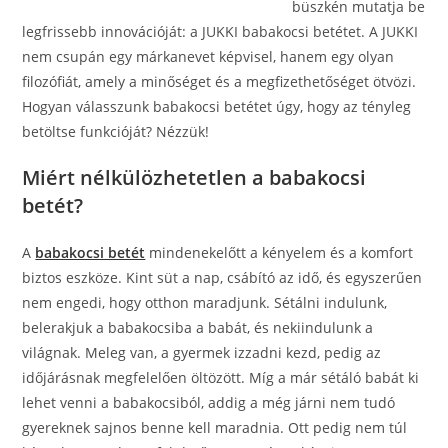
büszkén mutatja be
legfrissebb innovációját: a JUKKI babakocsi betétet. A JUKKI
nem csupán egy márkanevet képvisel, hanem egy olyan
filozófiát, amely a minőséget és a megfizethetőséget ötvözi.
Hogyan válasszunk babakocsi betétet úgy, hogy az tényleg
betöltse funkcióját? Nézzük!
Miért nélkülözhetetlen a babakocsi
betét?
A
babakocsi betét
mindenekelőtt a kényelem és a komfort
biztos eszköze. Kint süt a nap, csábító az idő, és egyszerűen
nem engedi, hogy otthon maradjunk. Sétálni indulunk,
belerakjuk a babakocsiba a babát, és nekiindulunk a
világnak. Meleg van, a gyermek izzadni kezd, pedig az
időjárásnak megfelelően öltözött. Míg a már sétáló babát ki
lehet venni a babakocsiból, addig a még járni nem tudó
gyereknek sajnos benne kell maradnia. Ott pedig nem túl