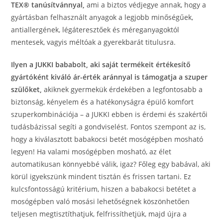
TEX® tanúsítvánnyal,
ami a biztos védjegye annak, hogy a
gyártásban felhasznált anyagok a legjobb minőségűek,
antiallergének, légáteresztőek és méreganyagoktól
mentesek, vagyis méltóak a gyerekbarát titulusra.
Ilyen a JUKKI bababolt, aki saját termékeit értékesítő
gyártóként kiváló ár-érték aránnyal is támogatja a szuper
szülőket,
akiknek gyermekük érdekében a legfontosabb a
biztonság, kényelem és a hatékonyságra épülő komfort
szuperkombinációja – a JUKKI ebben is érdemi és szakértői
tudásbázissal segíti a gondviselést. Fontos szempont az is,
hogy a kiválasztott babakocsi betét mosógépben mosható
legyen! Ha valami mosógépben mosható, az élet
automatikusan könnyebbé válik, igaz? Főleg egy babával, aki
körül igyekszünk mindent tisztán és frissen tartani. Ez
kulcsfontosságú kritérium, hiszen a babakocsi betétet a
mosógépben való mosási lehetőségnek köszönhetően
teljesen megtisztíthatjuk, felfrissíthetjük, majd újra a