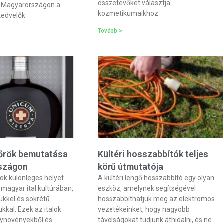
összetevőket választja
. Magyarországon a
kozmetikumaikhoz.
kedvelők
Tovább >
kőrök bemutatása
Kültéri hosszabbítók teljes
szágon
körű útmutatója
rök különleges helyet
A kültéri lengő hosszabbító egy olyan
a magyar ital kultúrában,
eszköz, amelynek segítségével
zükkel és sokrétű
hosszabbíthatjuk meg az elektromos
kkal. Ezek az italok
vezetékeinket, hogy nagyobb
ynövényekből és
távolságokat tudjunk áthidalni, és ne