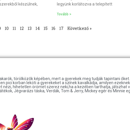
szerekből készülnek,
legyünk korlátozva a telepített
Tovább >
9
10
11
12
13
14
15
16
17
Következő »
takarók, törölközők képében, mert a gyerekek meg tudják tapintani őke
n pici korban leköti a gyerekeket a színek kavalkádja, amilyen ezeknek a
nézi, hihetetlen örömet szerez neki,ha a kezében tarthatja, játszhat 
átékok, Jégvarázs táska, Verdák, Tom & Jerry, Mickey egér és Minnie e