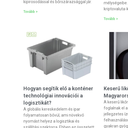
kipirosodással és bőrszárazsággal jár.
mélységeibe
kriptovaluta-
Tovább >
Tovább >
Hogyan segítik elő a konténer
Keserű li
technológiai innovációi a
Magyaror
logisztikát?
A keserű likő
foglalnak el 
A globális kereskedelem és ipar
jellegzetes í
folyamatosan bővül, ami növekvő
felhasználásu
nyomást helyez a logisztikai és
gyakran gyóg
szállítási szektorra. Ebben az összetett