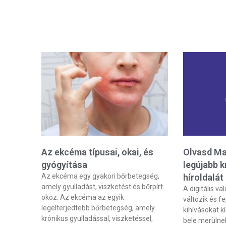
Az ekcéma típusai, okai, és
Olvasd M
gyógyítása
legújabb k
Az ekcéma egy gyakori bőrbetegség,
híroldalát
amely gyulladást, viszketést és bőrpírt
A digitális v
okoz. Az ekcéma az egyik
változik és fe
legelterjedtebb bőrbetegség, amely
kihívásokat k
krónikus gyulladással, viszketéssel,
bele merülnek