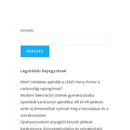
Keresés
KERESÉS
Legutóbbi bejegyzések
Miért tökéletes ajándék a LEGO Harry Potter a
varázsvilág rajongóinak?
Modern dekorációs ötletek gyerekszobába
Gyerekek karácsonyi ajándéka: AR és VR játékok,
amik új dimenziókat nyitnak meg a tanulásban és a
szórakozásban
Újrahasznosított anyagból készült játékok
karácsonyra: környezettudatos és szórakoztató