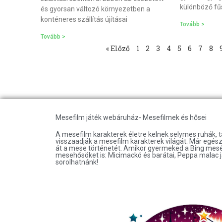
különböző fű
és gyorsan változó környezetben a
konténeres szállítás újításai
Tovább >
Tovább >
« Előző
1
2
3
4
5
6
7
8
Mesefilm játék webáruház- Mesefilmek és hősei
A mesefilm karakterek életre kelnek selymes ruhák, 
visszaadják a mesefilm karakterek világát. Már egésze
át a mese történetét. Amikor gyermeked a Bing mesét 
mesehősöket is: Micimackó és barátai, Peppa malac j
sorolhatnánk!