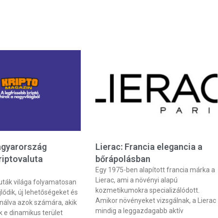
agyarország
Lierac: Francia elegancia a
riptovaluta
bőrápolásban
Egy 1975-ben alapított francia márka a
Lierac, ami a növényi alapú
aluták világa folyamatosan
kozmetikumokra specializálódott.
jlődik, új lehetőségeket és
Amikor növényeket vizsgálnak, a Lierac
ínálva azok számára, akik
mindig a leggazdagabb aktív
 e dinamikus terület