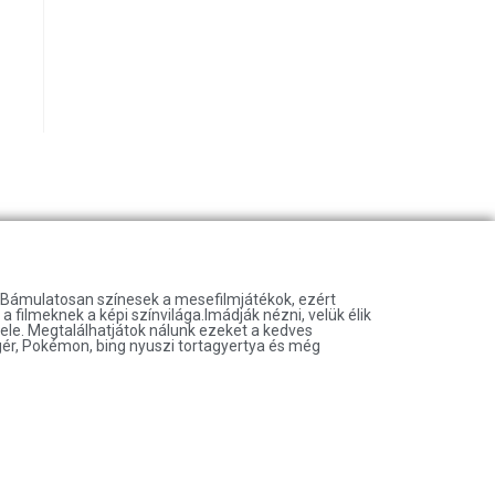
t.Bámulatosan színesek a mesefilmjátékok, ezért
 filmeknek a képi színvilága.Imádják nézni, velük élik
vele. Megtalálhatjátok nálunk ezeket a kedves
gér, Pokémon, bing nyuszi tortagyertya és még