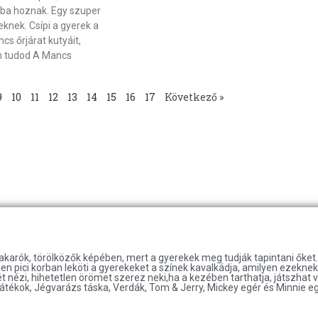
zba hoznak. Egy szuper
knek. Csípi a gyerek a
s őrjárat kutyáit,
 tudod A Mancs
9
10
11
12
13
14
15
16
17
Következő »
takarók, törölközők képében, mert a gyerekek meg tudják tapintani őke
n pici korban leköti a gyerekeket a színek kavalkádja, amilyen ezeknek a
nézi, hihetetlen örömet szerez neki,ha a kezében tarthatja, játszhat 
átékok, Jégvarázs táska, Verdák, Tom & Jerry, Mickey egér és Minnie e