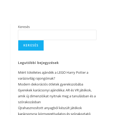
Keresés
KERESÉS
Legutóbbi bejegyzések
Miért tökéletes ajándék a LEGO Harry Potter a
varázsvilág rajongóinak?
Modern dekorációs ötletek gyerekszobába
Gyerekek karácsonyi ajándéka: AR és VR játékok,
amik új dimenziókat nyitnak meg a tanulásban és a
szórakozásban
Újrahasznosított anyagból készült játékok
karácsonyra: környezettudatos és szórakoztató