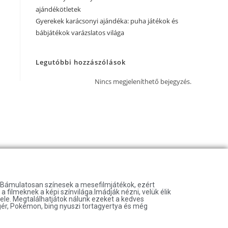
ajándékötletek
Gyerekek karácsonyi ajándéka: puha játékok és
bábjátékok varázslatos világa
Legutóbbi hozzászólások
Nincs megjeleníthető bejegyzés.
t.Bámulatosan színesek a mesefilmjátékok, ezért
 filmeknek a képi színvilága.Imádják nézni, velük élik
vele. Megtalálhatjátok nálunk ezeket a kedves
gér, Pokémon, bing nyuszi tortagyertya és még