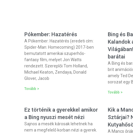
Pókember: Hazatérés
Bing és B
A Pókember: Hazatérés (eredeti cím:
Kalandok 
Spider-Man: Homecoming) 2017-ben
Világában!
bemutatott amerikai szuperhős-
barátai
fantasy film, melyet Jon Watts
A Bing és bar
rendezett. Szereplői Tom Holland,
brit animáci
Michael Keaton, Zendaya, Donald
amely Ted De
Glover, Jacob
sorozat egy B
Tovább >
Tovább >
Ez történik a gyerekkel amikor
Kik a Manc
a Bing nyuszi mesét nézi
Sztárjai?
Sajnos a mesék károsak lehetnek ha
Kutyahősö
nem a megfelelő korban nézi a gyerek.
A Mancs őrjár