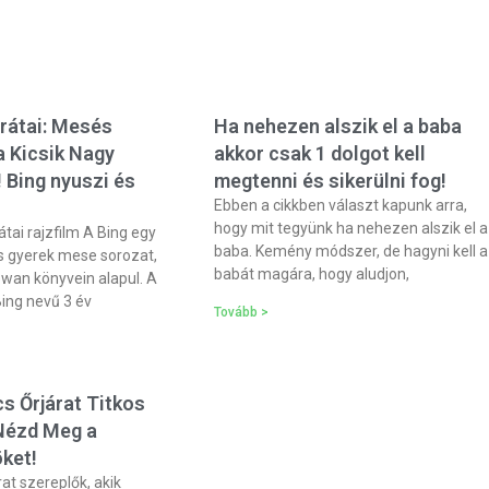
arátai: Mesés
Ha nehezen alszik el a baba
a Kicsik Nagy
akkor csak 1 dolgot kell
 Bing nyuszi és
megtenni és sikerülni fog!
Ebben a cikkben választ kapunk arra,
hogy mit tegyünk ha nehezen alszik el a
átai rajzfilm A Bing egy
baba. Kemény módszer, de hagyni kell a
ós gyerek mese sorozat,
babát magára, hogy aludjon,
wan könyvein alapul. A
ing nevű 3 év
Tovább >
s Őrjárat Titkos
 Nézd Meg a
ket!
at szereplők, akik