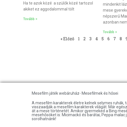
Ha te azok közé a szülők közé tartozol
mindenkit lá
akiket ez aggodalommal tölt
mese gyereke
népszerű Manc
Tovább >
azonban nem
Tovább >
« Előző
1
2
3
4
5
6
7
8
Mesefilm játék webáruház- Mesefilmek és hősei
A mesefilm karakterek életre kelnek selymes ruhák, 
visszaadják a mesefilm karakterek világát. Már egésze
át a mese történetét. Amikor gyermeked a Bing mesét 
mesehősöket is: Micimackó és barátai, Peppa malac j
sorolhatnánk!