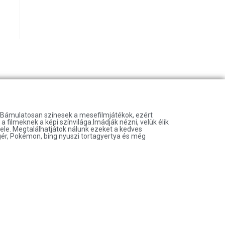
t.Bámulatosan színesek a mesefilmjátékok, ezért
 filmeknek a képi színvilága.Imádják nézni, velük élik
vele. Megtalálhatjátok nálunk ezeket a kedves
gér, Pokémon, bing nyuszi tortagyertya és még