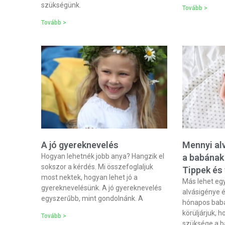
szükségünk.
Tovább >
Tovább >
A jó gyereknevelés
Mennyi al
Hogyan lehetnék jobb anya? Hangzik el
a babának 
sokszor a kérdés. Mi összefoglaljuk
Tippek és
most nektek, hogyan lehet jó a
Más lehet eg
gyereknevelésünk. A jó gyereknevelés
alvásigénye é
egyszerűbb, mint gondolnánk. A
hónapos baba
körüljárjuk, 
Tovább >
szüksége a b