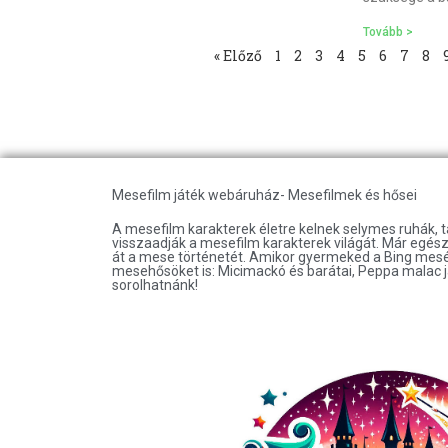
Tovább >
« Előző
1
2
3
4
5
6
7
8
Mesefilm játék webáruház- Mesefilmek és hősei
A mesefilm karakterek életre kelnek selymes ruhák, 
visszaadják a mesefilm karakterek világát. Már egésze
át a mese történetét. Amikor gyermeked a Bing mesét 
mesehősöket is: Micimackó és barátai, Peppa malac j
sorolhatnánk!