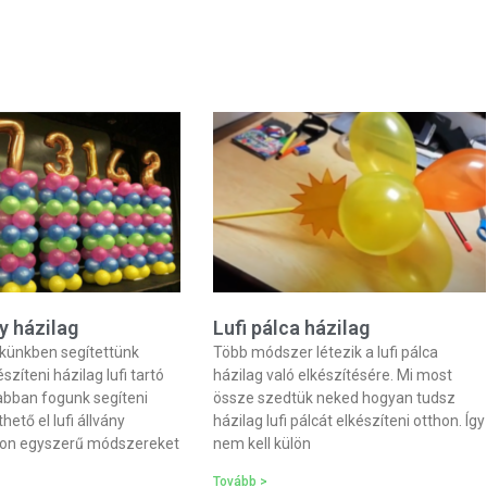
ny házilag
Lufi pálca házilag
kkünkben segítettünk
Több módszer létezik a lufi pálca
szíteni házilag lufi tartó
házilag való elkészítésére. Mi most
abban fogunk segíteni
össze szedtük neked hogyan tudsz
ető el lufi állvány
házilag lufi pálcát elkészíteni otthon. Így
yon egyszerű módszereket
nem kell külön
Tovább >