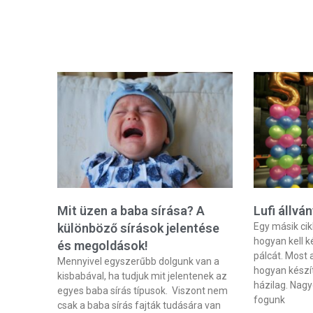
Mit üzen a baba sírása? A
Lufi állvá
különböző sírások jelentése
Egy másik ci
hogyan kell ké
és megoldások!
pálcát. Most 
Mennyivel egyszerűbb dolgunk van a
hogyan készíth
kisbabával, ha tudjuk mit jelentenek az
házilag. Nag
egyes baba sírás típusok. Viszont nem
fogunk
csak a baba sírás fajták tudására van