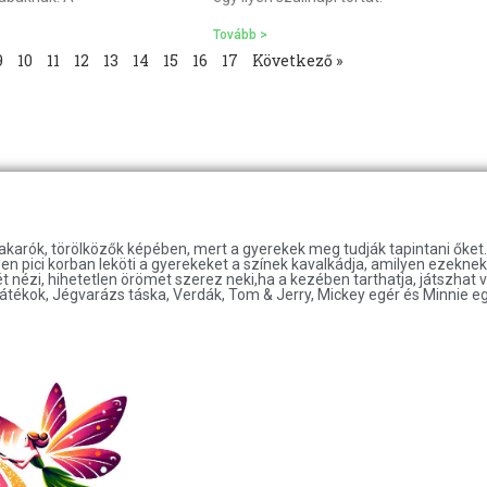
Tovább >
9
10
11
12
13
14
15
16
17
Következő »
takarók, törölközők képében, mert a gyerekek meg tudják tapintani őke
n pici korban leköti a gyerekeket a színek kavalkádja, amilyen ezeknek a
nézi, hihetetlen örömet szerez neki,ha a kezében tarthatja, játszhat 
átékok, Jégvarázs táska, Verdák, Tom & Jerry, Mickey egér és Minnie e