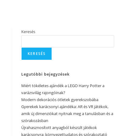
Keresés
KERESÉS
Legutóbbi bejegyzések
Miért tökéletes ajándék a LEGO Harry Potter a
varázsvilág rajongóinak?
Modern dekorációs ötletek gyerekszobába
Gyerekek karácsonyi ajándéka: AR és VR játékok,
amik új dimenziókat nyitnak meg a tanulásban és a
szórakozásban
Újrahasznosított anyagból készült játékok
karácsonyra: környezettudatos és szórakoztató