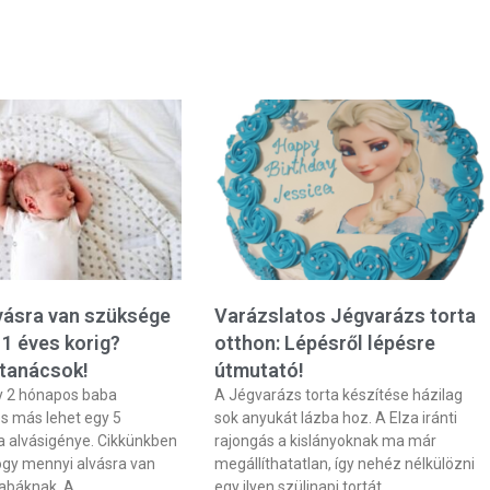
vásra van szüksége
Varázslatos Jégvarázs torta
1 éves korig?
otthon: Lépésről lépésre
 tanácsok!
útmutató!
y 2 hónapos baba
A Jégvarázs torta készítése házilag
s más lehet egy 5
sok anyukát lázba hoz. A Elza iránti
 alvásigénye. Cikkünkben
rajongás a kislányoknak ma már
hogy mennyi alvásra van
megállíthatatlan, így nehéz nélkülözni
abáknak. A
egy ilyen szülinapi tortát.