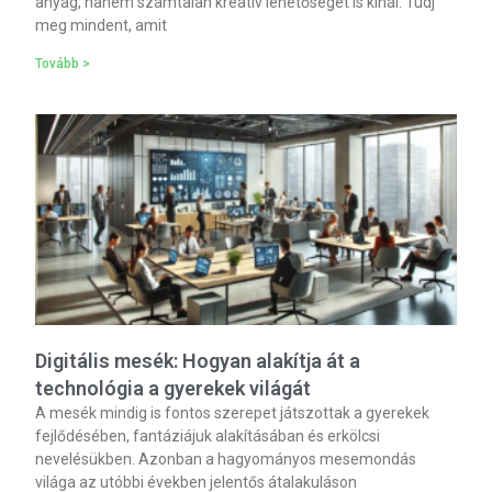
anyag, hanem számtalan kreatív lehetőséget is kínál. Tudj
meg mindent, amit
Tovább >
Digitális mesék: Hogyan alakítja át a
technológia a gyerekek világát
A mesék mindig is fontos szerepet játszottak a gyerekek
fejlődésében, fantáziájuk alakításában és erkölcsi
nevelésükben. Azonban a hagyományos mesemondás
világa az utóbbi években jelentős átalakuláson