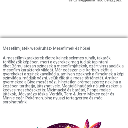
Mesefilm játék webáruház- Mesefilmek és hősei
A mesefilm karakterek életre kelnek selymes ruhák, takarók,
törölközők képében, mert a gyerekek meg tudják tapintani
őket.Bámulatosan színesek a mesefilmjátékok, ezért visszaadják a
mesefilm karakterek világát. Már egészen pici korban leköti a
gyerekeket a színek kavalkádja, amilyen ezeknek a filmeknek a képi
színvilága.Imádják nézni, velük élik át a mese történetét. Amikor
gyermeked a Bing mesét nézi, hihetetlen örömet szerez neki,ha a
kezében tarthatja, játszhat vele. Megtalálhatjátok nálunk ezeket a
kedves mesehősöket is: Micimackó és barátai, Peppa malac
játékok, Jégvarázs táska, Verdák, Tom & Jerry, Mickey egér és
Minnie egér, Pokémon, bing nyuszi tortagyertya és még
sorolhatnánk!