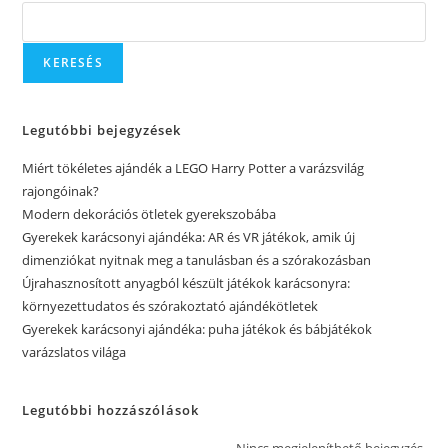
KERESÉS
Legutóbbi bejegyzések
Miért tökéletes ajándék a LEGO Harry Potter a varázsvilág
rajongóinak?
Modern dekorációs ötletek gyerekszobába
Gyerekek karácsonyi ajándéka: AR és VR játékok, amik új
dimenziókat nyitnak meg a tanulásban és a szórakozásban
Újrahasznosított anyagból készült játékok karácsonyra:
környezettudatos és szórakoztató ajándékötletek
Gyerekek karácsonyi ajándéka: puha játékok és bábjátékok
varázslatos világa
Legutóbbi hozzászólások
Nincs megjeleníthető bejegyzés.