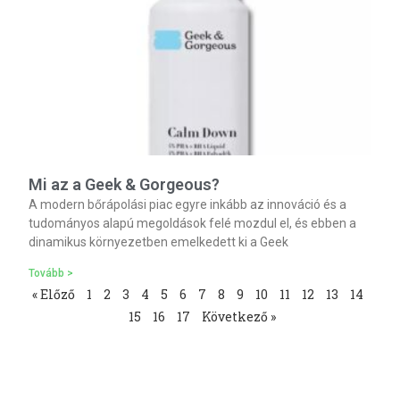
Mi az a Geek & Gorgeous?
A modern bőrápolási piac egyre inkább az innováció és a
tudományos alapú megoldások felé mozdul el, és ebben a
dinamikus környezetben emelkedett ki a Geek
Tovább >
« Előző
1
2
3
4
5
6
7
8
9
10
11
12
13
14
15
16
17
Következő »