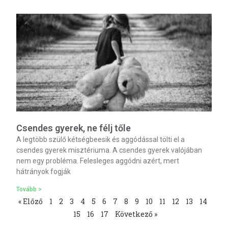
Csendes gyerek, ne félj tőle
A legtöbb szülő kétségbeesik és aggódással tölti el a
csendes gyerek misztériuma. A csendes gyerek valójában
nem egy probléma. Felesleges aggódni azért, mert
hátrányok fogják
Tovább >
« Előző
1
2
3
4
5
6
7
8
9
10
11
12
13
14
15
16
17
Következő »