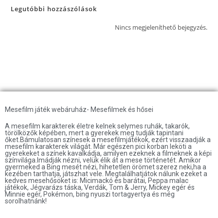
Legutóbbi hozzászólások
Nincs megjeleníthető bejegyzés.
Mesefilm játék webáruház- Mesefilmek és hősei
A mesefilm karakterek életre kelnek selymes ruhák, takarók,
törölközők képében, mert a gyerekek meg tudják tapintani
őket.Bámulatosan színesek a mesefilmjátékok, ezért visszaadják a
mesefilm karakterek világát. Már egészen pici korban leköti a
gyerekeket a színek kavalkádja, amilyen ezeknek a filmeknek a képi
színvilága.Imádják nézni, velük élik át a mese történetét. Amikor
gyermeked a Bing mesét nézi, hihetetlen örömet szerez neki,ha a
kezében tarthatja, játszhat vele. Megtalálhatjátok nálunk ezeket a
kedves mesehősöket is: Micimackó és barátai, Peppa malac
játékok, Jégvarázs táska, Verdák, Tom & Jerry, Mickey egér és
Minnie egér, Pokémon, bing nyuszi tortagyertya és még
sorolhatnánk!