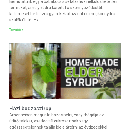
Bemutatunk egy a babakocsis sétáláshoz nélkülözhetetlen
terméket, amely védi a kárpitot a szennyeződéstől,
kellemesebbé teszi a gyerekek utazását és megkönnyíti a
szülők életét – a
Tovább >
Házi bodzaszirup
Amennyiben megunta hazacipelni, vagy drágálja az
üdítőitalokat, esetleg túl cukrozottnak vagy
egészségtelennek találja ideje áttérni az évtizedekkel