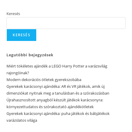
Keresés
KERESÉS
Legutóbbi bejegyzések
Miért tökéletes ajándék a LEGO Harry Potter a varázsvilág
rajongóinak?
Modern dekorációs ötletek gyerekszobába
Gyerekek karácsonyi ajándéka: AR és VR játékok, amik új
dimenziókat nyitnak meg a tanulásban és a szórakozásban
Újrahasznosított anyagból készült játékok karácsonyra:
környezettudatos és szórakoztató ajándékötletek
Gyerekek karácsonyi ajándéka: puha játékok és bábjátékok
varázslatos világa